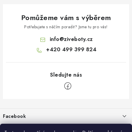
Pomůžeme vám s výběrem
Potřebujete s něčím poradit? Jsme tu pro vás!
info
@
ziveboty.cz
+420 499 399 824
Z
á
p
Facebook
a
t
Informace pro vás