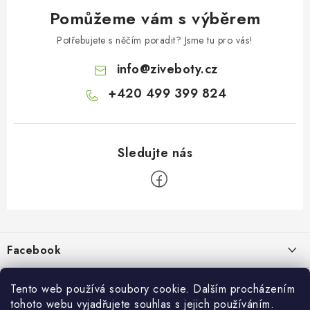
Pomůžeme vám s výběrem
Potřebujete s něčím poradit? Jsme tu pro vás!
info
@
ziveboty.cz
+420 499 399 824
Z
á
p
Facebook
a
t
Informace pro vás
í
Tento web používá soubory cookie. Dalším procházením
tohoto webu vyjadřujete souhlas s jejich používáním.