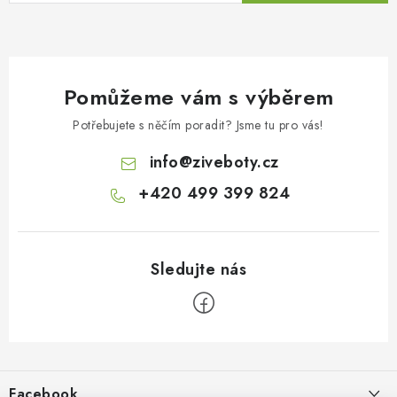
Pomůžeme vám s výběrem
Potřebujete s něčím poradit? Jsme tu pro vás!
info
@
ziveboty.cz
+420 499 399 824
Z
á
p
Facebook