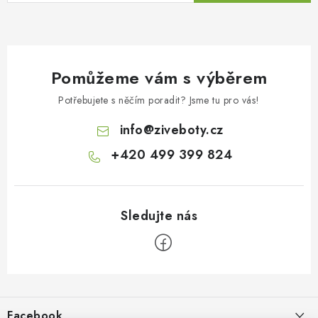
Pomůžeme vám s výběrem
Potřebujete s něčím poradit? Jsme tu pro vás!
info
@
ziveboty.cz
+420 499 399 824
Z
á
p
Facebook