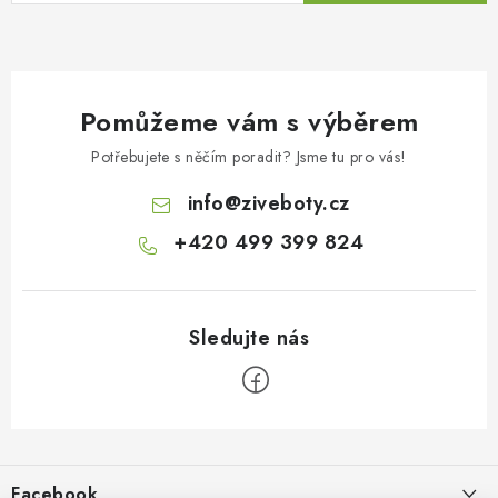
Pomůžeme vám s výběrem
Potřebujete s něčím poradit? Jsme tu pro vás!
info
@
ziveboty.cz
+420 499 399 824
Z
á
p
Facebook