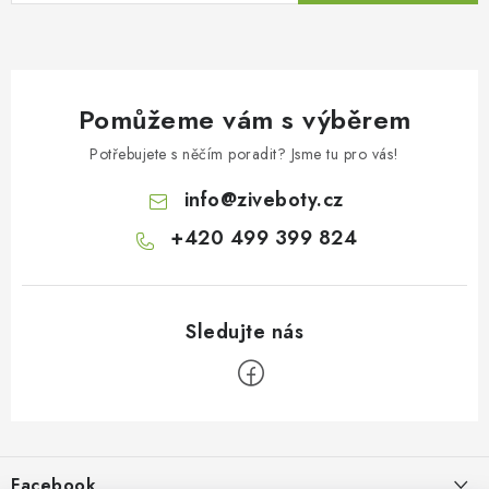
Pomůžeme vám s výběrem
Potřebujete s něčím poradit? Jsme tu pro vás!
info
@
ziveboty.cz
+420 499 399 824
Z
á
p
Facebook