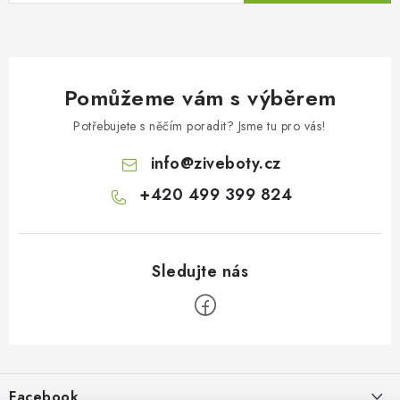
Pomůžeme vám s výběrem
Potřebujete s něčím poradit? Jsme tu pro vás!
info
@
ziveboty.cz
+420 499 399 824
Z
á
p
Facebook