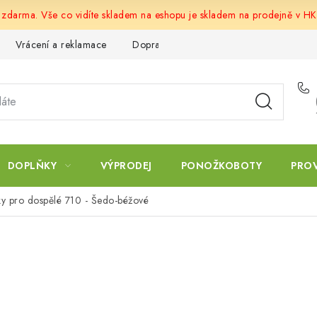
u zdarma. Vše co vidíte skladem na eshopu je skladem na prodejně v HK
Vrácení a reklamace
Doprava a platba
Obchodní podmín
DOPLŇKY
VÝPRODEJ
PONOŽKOBOTY
PRO
ky pro dospělé 710 - Šedo-béžové