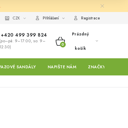
.
ky
CZK
Přihlášení
Registrace
Prázdný
+420 499 399 824
(po–pá: 9–17:00, so: 9–
NÁKUPNÍ
12:30)
košík
KOŠÍK
VAZOVÉ SANDÁLY
NAPIŠTE NÁM
ZNAČKY