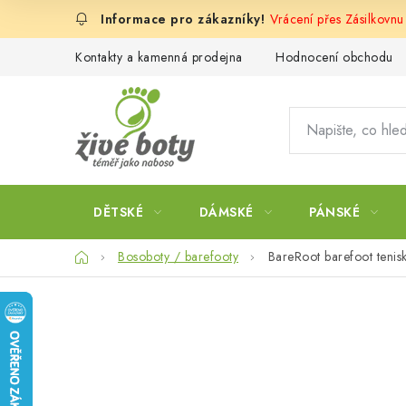
Přejít
Vrácení přes Zásilkovn
na
obsah
Kontakty a kamenná prodejna
Hodnocení obchodu
DĚTSKÉ
DÁMSKÉ
PÁNSKÉ
Domů
Bosoboty / barefooty
BareRoot barefoot tenis