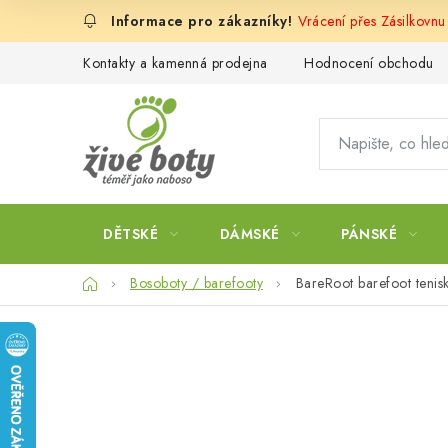
Přejít
Vrácení přes Zásilkovn
na
obsah
Kontakty a kamenná prodejna
Hodnocení obchodu
DĚTSKÉ
DÁMSKÉ
PÁNSKÉ
Domů
Bosoboty / barefooty
BareRoot barefoot tenis