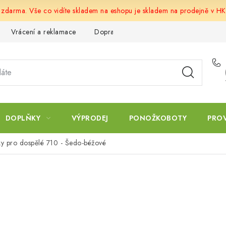
u zdarma. Vše co vidíte skladem na eshopu je skladem na prodejně v HK
Vrácení a reklamace
Doprava a platba
Obchodní podmín
DOPLŇKY
VÝPRODEJ
PONOŽKOBOTY
PRO
ky pro dospělé 710 - Šedo-béžové