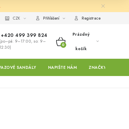
.
ky
CZK
Přihlášení
Registrace
Prázdný
+420 499 399 824
(po–pá: 9–17:00, so: 9–
NÁKUPNÍ
12:30)
košík
KOŠÍK
VAZOVÉ SANDÁLY
NAPIŠTE NÁM
ZNAČKY