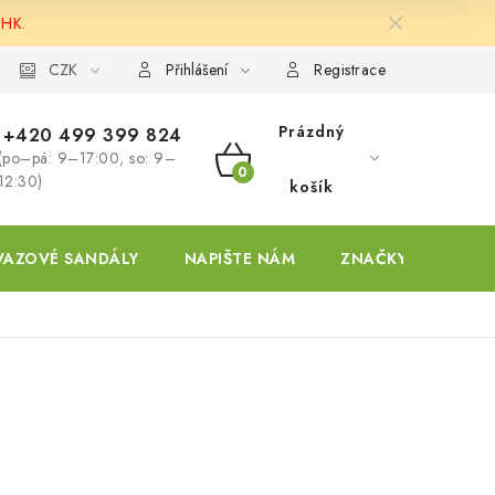
 HK.
ky
CZK
Přihlášení
Registrace
Prázdný
+420 499 399 824
(po–pá: 9–17:00, so: 9–
NÁKUPNÍ
12:30)
košík
KOŠÍK
VAZOVÉ SANDÁLY
NAPIŠTE NÁM
ZNAČKY