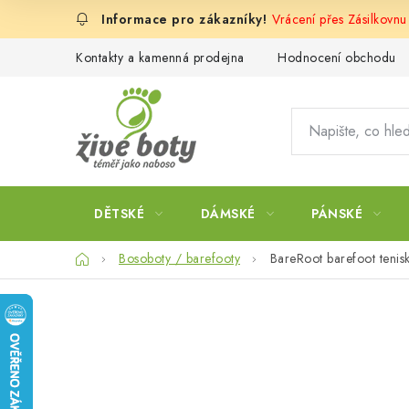
Přejít
Vrácení přes Zásilkovnu
na
obsah
Kontakty a kamenná prodejna
Hodnocení obchodu
DĚTSKÉ
DÁMSKÉ
PÁNSKÉ
Domů
Bosoboty / barefooty
BareRoot barefoot tenis