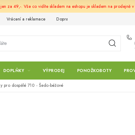
 jen za 49,-. Vše co vidíte skladem na eshopu je skladem na prodejně v
Vrácení a reklamace
Doprava a platba
Obchodní podmín
DOPLŇKY
VÝPRODEJ
PONOŽKOBOTY
PRO
ky pro dospělé 710 - Šedo-béžové