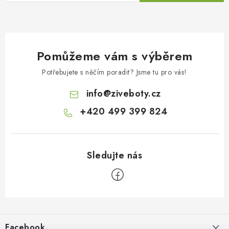
Pomůžeme vám s výběrem
Potřebujete s něčím poradit? Jsme tu pro vás!
info
@
ziveboty.cz
+420 499 399 824
Z
á
p
Facebook