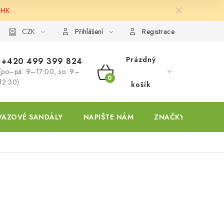
 HK.
ky
CZK
Přihlášení
Registrace
Prázdný
+420 499 399 824
(po–pá: 9–17:00, so: 9–
NÁKUPNÍ
12:30)
košík
KOŠÍK
VAZOVÉ SANDÁLY
NAPIŠTE NÁM
ZNAČKY