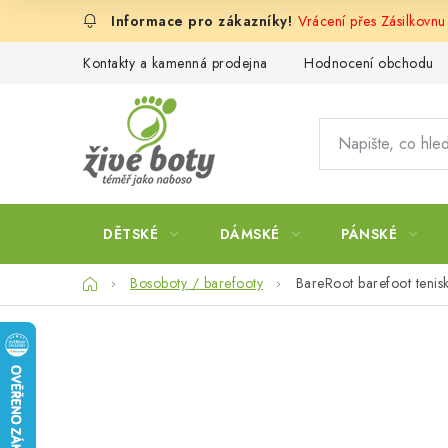
Přejít
Vrácení přes Zásilkovnu
na
obsah
Kontakty a kamenná prodejna
Hodnocení obchodu
DĚTSKÉ
DÁMSKÉ
PÁNSKÉ
Domů
Bosoboty / barefooty
BareRoot barefoot tenis