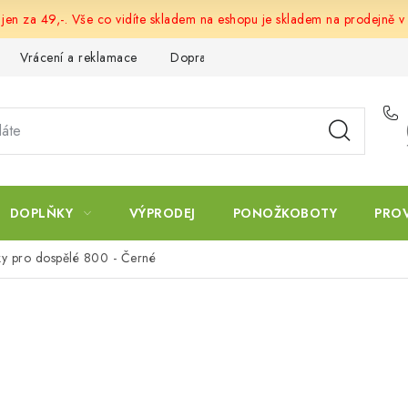
 jen za 49,-. Vše co vidíte skladem na eshopu je skladem na prodejně v
Vrácení a reklamace
Doprava a platba
Obchodní podmín
DOPLŇKY
VÝPRODEJ
PONOŽKOBOTY
PRO
ky pro dospělé 800 - Černé