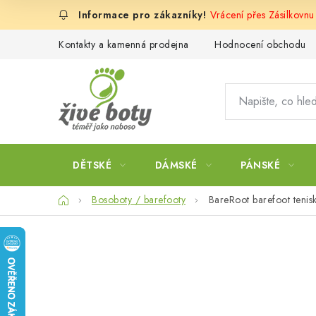
Přejít
Vrácení přes Zásilkovn
na
obsah
Kontakty a kamenná prodejna
Hodnocení obchodu
DĚTSKÉ
DÁMSKÉ
PÁNSKÉ
Domů
Bosoboty / barefooty
BareRoot barefoot teni