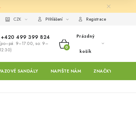
.
ky
CZK
Přihlášení
Registrace
Prázdný
+420 499 399 824
(po–pá: 9–17:00, so: 9–
NÁKUPNÍ
12:30)
košík
KOŠÍK
VAZOVÉ SANDÁLY
NAPIŠTE NÁM
ZNAČKY