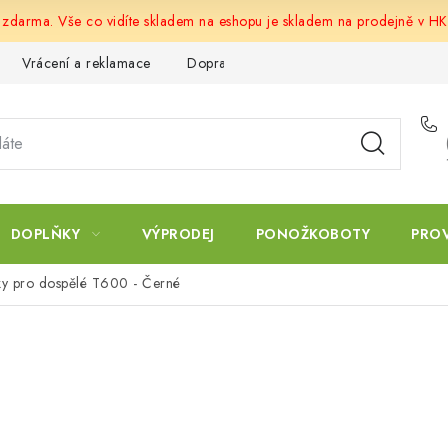
u zdarma. Vše co vidíte skladem na eshopu je skladem na prodejně v HK
Vrácení a reklamace
Doprava a platba
Obchodní podmín
DOPLŇKY
VÝPRODEJ
PONOŽKOBOTY
PRO
sky pro dospělé T600 - Černé