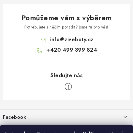
Pomůžeme vám s výběrem
Potřebujete s něčím poradit? Jsme tu pro vás!
info
@
ziveboty.cz
+420 499 399 824
Z
á
p
Facebook
a
t
Informace pro vás