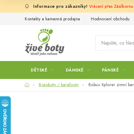
Přejít
Vrácení přes Zásilkovn
na
obsah
Kontakty a kamenná prodejna
Hodnocení obchodu
DĚTSKÉ
DÁMSKÉ
PÁNSKÉ
Domů
Bosoboty / barefooty
Bobux Xplorer zimní bar