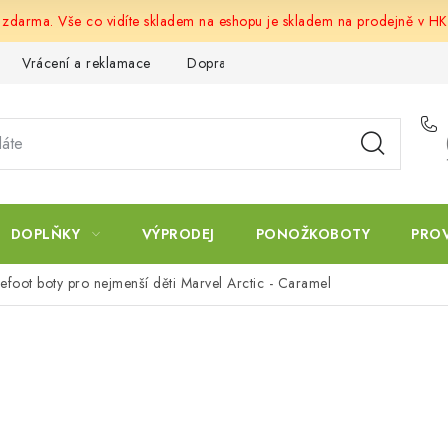
u zdarma. Vše co vidíte skladem na eshopu je skladem na prodejně v HK
Vrácení a reklamace
Doprava a platba
Obchodní podmín
DOPLŇKY
VÝPRODEJ
PONOŽKOBOTY
PRO
efoot boty pro nejmenší děti Marvel Arctic - Caramel