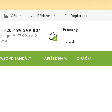
.
ky
CZK
Přihlášení
Registrace
Prázdný
+420 499 399 824
(po–pá: 9–17:00, so: 9–
NÁKUPNÍ
12:30)
košík
KOŠÍK
VAZOVÉ SANDÁLY
NAPIŠTE NÁM
ZNAČKY