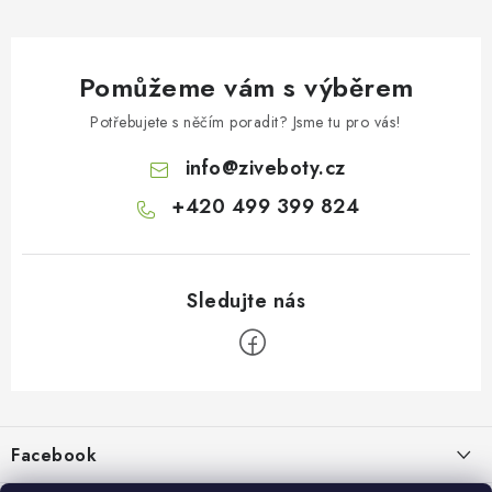
Pomůžeme vám s výběrem
Potřebujete s něčím poradit? Jsme tu pro vás!
info
@
ziveboty.cz
+420 499 399 824
Z
á
p
Facebook
a