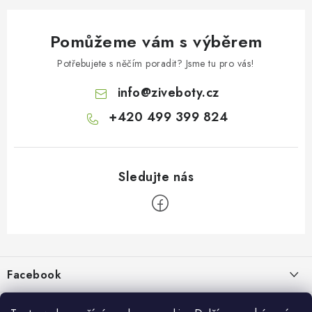
Pomůžeme vám s výběrem
Potřebujete s něčím poradit? Jsme tu pro vás!
info
@
ziveboty.cz
+420 499 399 824
Z
á
p
Facebook
a
t
Informace pro vás