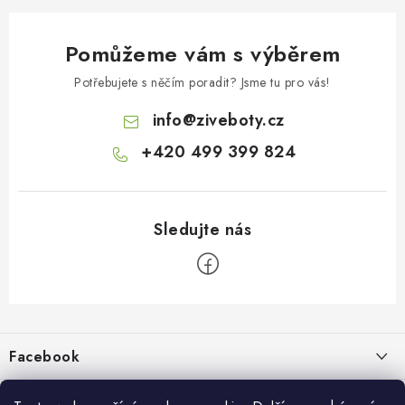
Pomůžeme vám s výběrem
Potřebujete s něčím poradit? Jsme tu pro vás!
info
@
ziveboty.cz
+420 499 399 824
Z
á
p
Facebook
a
t
Informace pro vás