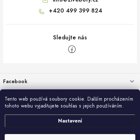
+420 499 399 824
Z
á
p
Facebook
a
t
Informace pro vás
í
Tento web používá soubory cookie. Dalším procházením
tohoto webu vyjadřujete souhlas s jejich používáním.
Kontakty a kamenná prodejna
Přijímáme online platby
Nastavení
Hodnocení obchodu
Ochrana osobních údaju
Obchodní podmínky
Vrácení a reklamace