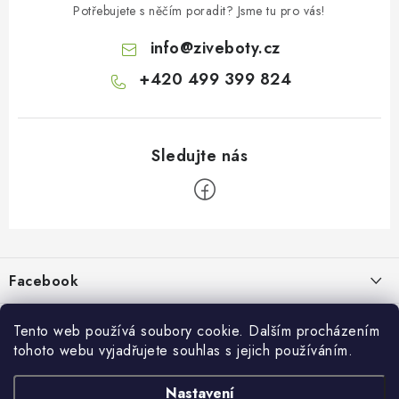
Potřebujete s něčím poradit? Jsme tu pro vás!
info
@
ziveboty.cz
+420 499 399 824
Z
á
p
Facebook
a
t
Informace pro vás
í
Tento web používá soubory cookie. Dalším procházením
tohoto webu vyjadřujete souhlas s jejich používáním.
Kontakty a kamenná prodejna
Přijímáme online platby
Nastavení
Hodnocení obchodu