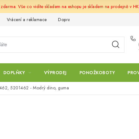
u zdarma. Vše co vidíte skladem na eshopu je skladem na prodejně v HK
Vrácení a reklamace
Doprava a platba
Obchodní podmín
DOPLŇKY
VÝPRODEJ
PONOŽKOBOTY
PRO
1462, 5201462 - Modrý dino, guma