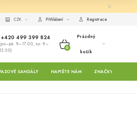
.
ky
CZK
Přihlášení
Registrace
Prázdný
+420 499 399 824
(po–pá: 9–17:00, so: 9–
NÁKUPNÍ
12:30)
košík
KOŠÍK
VAZOVÉ SANDÁLY
NAPIŠTE NÁM
ZNAČKY