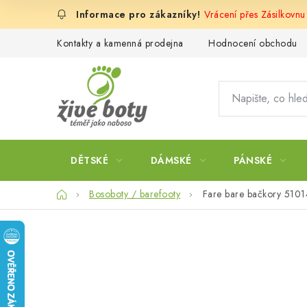
Přejít
Vrácení přes Zásilkovn
na
obsah
Kontakty a kamenná prodejna
Hodnocení obchodu
DĚTSKÉ
DÁMSKÉ
PÁNSKÉ
Domů
Bosoboty / barefooty
Fare bare bačkory 510