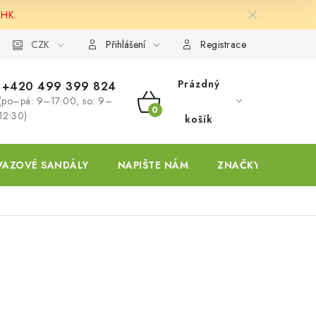
 HK.
ky
CZK
Přihlášení
Registrace
Prázdný
+420 499 399 824
(po–pá: 9–17:00, so: 9–
NÁKUPNÍ
12:30)
košík
KOŠÍK
VAZOVÉ SANDÁLY
NAPIŠTE NÁM
ZNAČKY