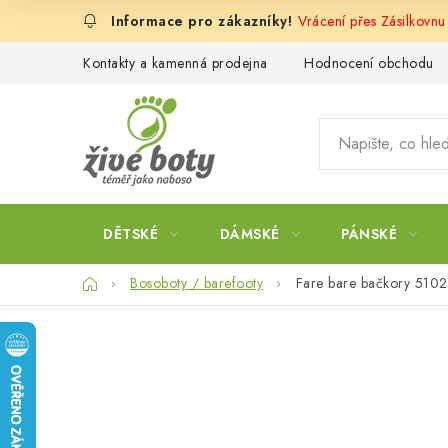
Přejít
Vrácení přes Zásilkovnu
na
obsah
Kontakty a kamenná prodejna
Hodnocení obchodu
DĚTSKÉ
DÁMSKÉ
PÁNSKÉ
Domů
Bosoboty / barefooty
Fare bare bačkory 5102