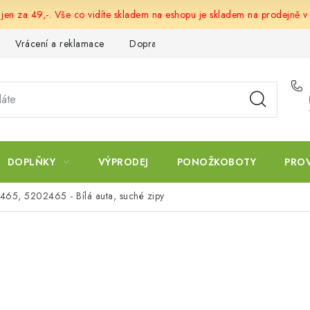
 jen za 49,-. Vše co vidíte skladem na eshopu je skladem na prodejně v
Vrácení a reklamace
Doprava a platba
Obchodní podmín
DOPLŇKY
VÝPRODEJ
PONOŽKOBOTY
PRO
465, 5202465 - Bílá auta, suché zipy