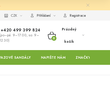
.
ky
CZK
Přihlášení
Registrace
Prázdný
+420 499 399 824
(po–pá: 9–17:00, so: 9–
NÁKUPNÍ
12:30)
košík
KOŠÍK
VAZOVÉ SANDÁLY
NAPIŠTE NÁM
ZNAČKY