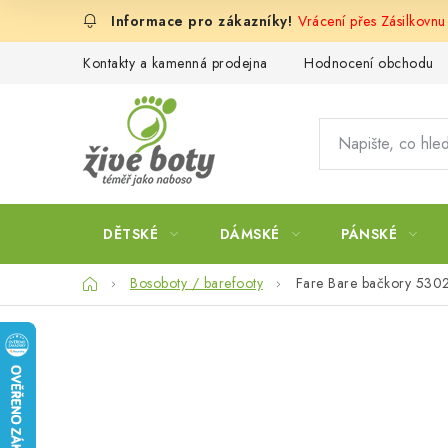
Přejít
Vrácení přes Zásilkovn
na
obsah
Kontakty a kamenná prodejna
Hodnocení obchodu
DĚTSKÉ
DÁMSKÉ
PÁNSKÉ
Domů
Bosoboty / barefooty
Fare Bare bačkory 530