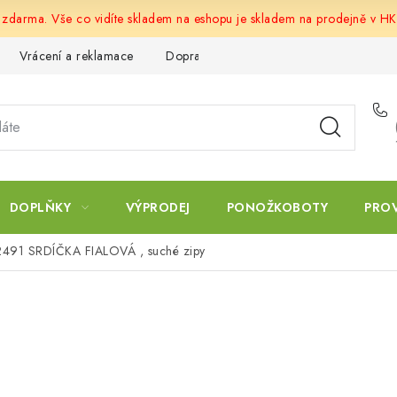
u zdarma. Vše co vidíte skladem na eshopu je skladem na prodejně v HK
Vrácení a reklamace
Doprava a platba
Obchodní podmín
DOPLŇKY
VÝPRODEJ
PONOŽKOBOTY
PRO
2491 SRDÍČKA FIALOVÁ , suché zipy