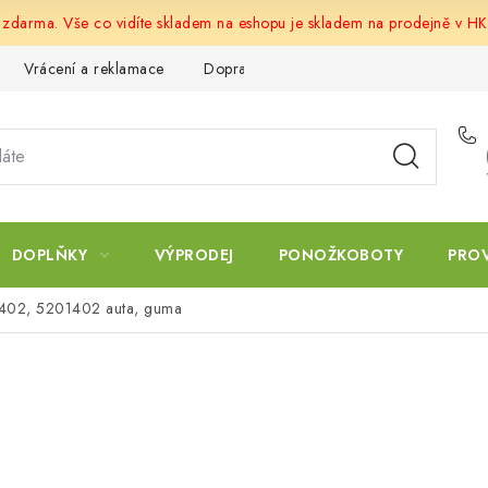
u zdarma. Vše co vidíte skladem na eshopu je skladem na prodejně v HK
Vrácení a reklamace
Doprava a platba
Obchodní podmín
DOPLŇKY
VÝPRODEJ
PONOŽKOBOTY
PRO
1402, 5201402 auta, guma