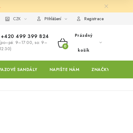
.
ky
CZK
Přihlášení
Registrace
Prázdný
+420 499 399 824
(po–pá: 9–17:00, so: 9–
NÁKUPNÍ
12:30)
košík
KOŠÍK
VAZOVÉ SANDÁLY
NAPIŠTE NÁM
ZNAČKY