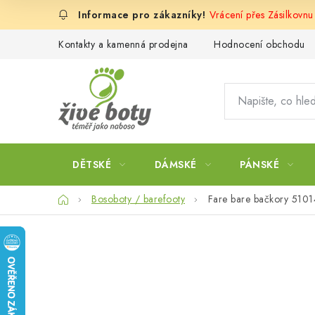
Přejít
Vrácení přes Zásilkovn
na
obsah
Kontakty a kamenná prodejna
Hodnocení obchodu
DĚTSKÉ
DÁMSKÉ
PÁNSKÉ
Domů
Bosoboty / barefooty
Fare bare bačkory 510