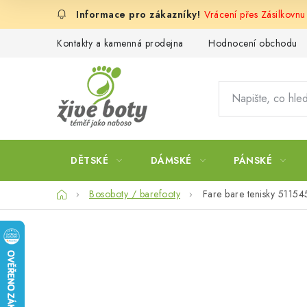
Přejít
Vrácení přes Zásilkovnu
na
obsah
Kontakty a kamenná prodejna
Hodnocení obchodu
DĚTSKÉ
DÁMSKÉ
PÁNSKÉ
Domů
Bosoboty / barefooty
Fare bare tenisky 5115