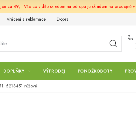
 jen za 49,-. Vše co vidíte skladem na eshopu je skladem na prodejně v
Vrácení a reklamace
Doprava a platba
Obchodní podmín
DOPLŇKY
VÝPRODEJ
PONOŽKOBOTY
PRO
451, 5213451 růžové