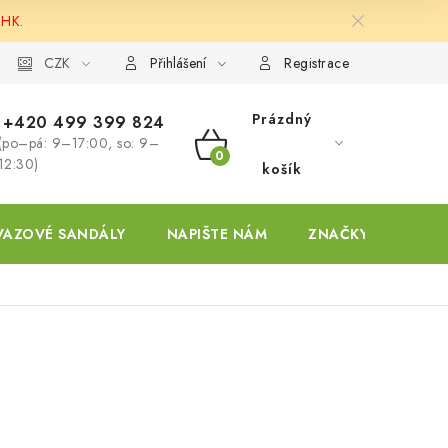
 HK.
ky
CZK
Přihlášení
Registrace
Prázdný
+420 499 399 824
(po–pá: 9–17:00, so: 9–
NÁKUPNÍ
12:30)
košík
KOŠÍK
VAZOVÉ SANDÁLY
NAPIŠTE NÁM
ZNAČKY