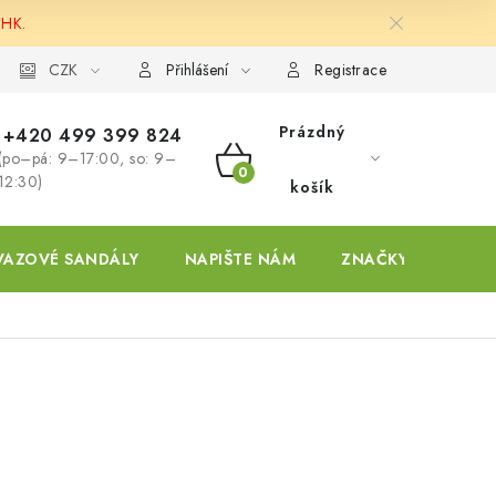
 HK.
ky
CZK
Přihlášení
Registrace
Prázdný
+420 499 399 824
(po–pá: 9–17:00, so: 9–
NÁKUPNÍ
12:30)
košík
KOŠÍK
VAZOVÉ SANDÁLY
NAPIŠTE NÁM
ZNAČKY