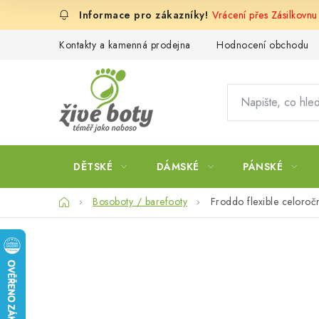
Přejít
Vrácení přes Zásilkovnu
na
obsah
Kontakty a kamenná prodejna
Hodnocení obchodu
DĚTSKÉ
DÁMSKÉ
PÁNSKÉ
Domů
Bosoboty / barefooty
Froddo flexible celoroč