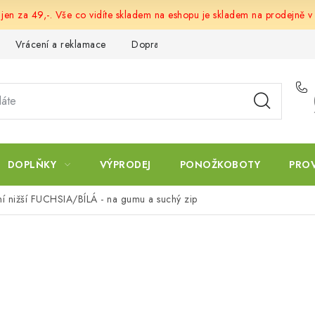
 jen za 49,-. Vše co vidíte skladem na eshopu je skladem na prodejně v
Vrácení a reklamace
Doprava a platba
Obchodní podmín
DOPLŇKY
VÝPRODEJ
PONOŽKOBOTY
PRO
ní nižší FUCHSIA/BÍLÁ - na gumu a suchý zip