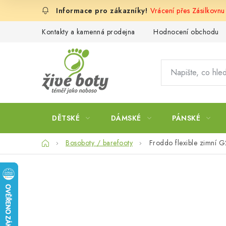
Přejít
Vrácení přes Zásilkovnu
na
obsah
Kontakty a kamenná prodejna
Hodnocení obchodu
DĚTSKÉ
DÁMSKÉ
PÁNSKÉ
Domů
Bosoboty / barefooty
Froddo flexible zimní 