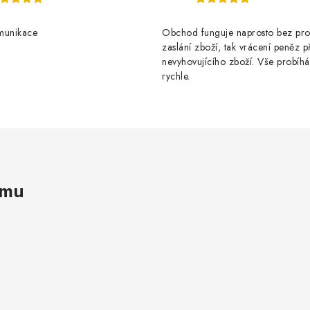
munikace
Obchod funguje naprosto bez pro
zaslání zboží, tak vrácení peněz p
nevyhovujícího zboží. Vše probíhá
rychle.
amu