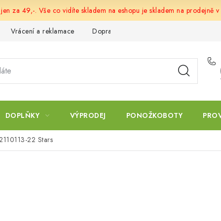
 jen za 49,-. Vše co vidíte skladem na eshopu je skladem na prodejně v
Vrácení a reklamace
Doprava a platba
Obchodní podmín
DOPLŇKY
VÝPRODEJ
PONOŽKOBOTY
PRO
G2110113-22 Stars