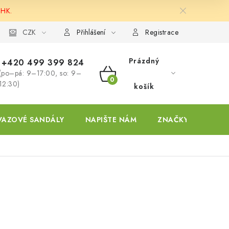
 HK.
ky
CZK
Přihlášení
Registrace
Prázdný
+420 499 399 824
(po–pá: 9–17:00, so: 9–
NÁKUPNÍ
12:30)
košík
KOŠÍK
VAZOVÉ SANDÁLY
NAPIŠTE NÁM
ZNAČKY