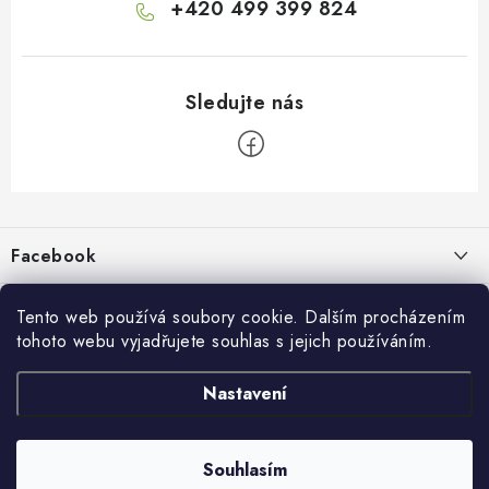
+420 499 399 824
Z
á
p
Facebook
a
t
Informace pro vás
í
Tento web používá soubory cookie. Dalším procházením
tohoto webu vyjadřujete souhlas s jejich používáním.
Kontakty a kamenná prodejna
Přijímáme online platby
Nastavení
Hodnocení obchodu
Ochrana osobních údaju
Obchodní podmínky
Vrácení a reklamace
Souhlasím
Copyright 2026
živé boty
. Všechna práva vyhrazena.
Doprava a platba