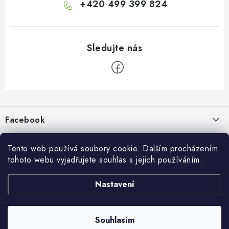
+420 499 399 824
Z
á
p
Facebook
a
t
Informace pro vás
í
Tento web používá soubory cookie. Dalším procházením
tohoto webu vyjadřujete souhlas s jejich používáním.
Kontakty a kamenná prodejna
Přijímáme online platby
Nastavení
Hodnocení obchodu
Ochrana osobních údaju
Obchodní podmínky
Vrácení a reklamace
Souhlasím
Copyright 2026
živé boty
. Všechna práva vyhrazena.
Doprava a platba