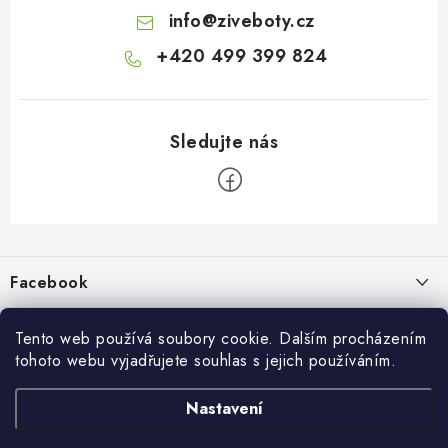
info
@
ziveboty.cz
+420 499 399 824
Z
á
p
Facebook
a
t
Informace pro vás
í
Tento web používá soubory cookie. Dalším procházením
tohoto webu vyjadřujete souhlas s jejich používáním.
Kontakty a kamenná prodejna
Přijímáme online platby
Nastavení
Hodnocení obchodu
Ochrana osobních údaju
Obchodní podmínky