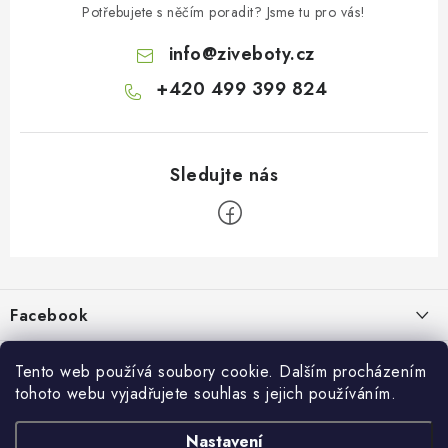
Potřebujete s něčím poradit? Jsme tu pro vás!
info
@
ziveboty.cz
+420 499 399 824
Z
á
p
Facebook
a
t
Informace pro vás
í
Tento web používá soubory cookie. Dalším procházením
tohoto webu vyjadřujete souhlas s jejich používáním.
Kontakty a kamenná prodejna
Přijímáme online platby
Nastavení
Hodnocení obchodu