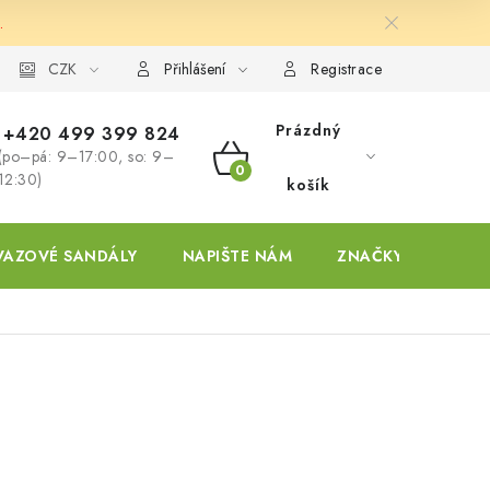
.
ky
CZK
Přihlášení
Registrace
Prázdný
+420 499 399 824
(po–pá: 9–17:00, so: 9–
NÁKUPNÍ
12:30)
košík
KOŠÍK
VAZOVÉ SANDÁLY
NAPIŠTE NÁM
ZNAČKY