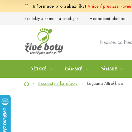
Přejít
Vrácení přes Zásilkovn
na
obsah
Kontakty a kamenná prodejna
Hodnocení obchodu
DĚTSKÉ
DÁMSKÉ
PÁNSKÉ
Domů
Bosoboty / barefooty
Leguano Attrekktive