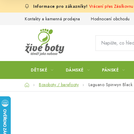
Přejít
Vrácení přes Zásilkovn
na
obsah
Kontakty a kamenná prodejna
Hodnocení obchodu
DĚTSKÉ
DÁMSKÉ
PÁNSKÉ
Domů
Bosoboty / barefooty
Leguano Spinwyn Black