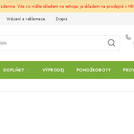
u zdarma. Vše co vidíte skladem na eshopu je skladem na prodejně v HK
Vrácení a reklamace
Doprava a platba
Obchodní podmín
DOPLŇKY
VÝPRODEJ
PONOŽKOBOTY
PRO