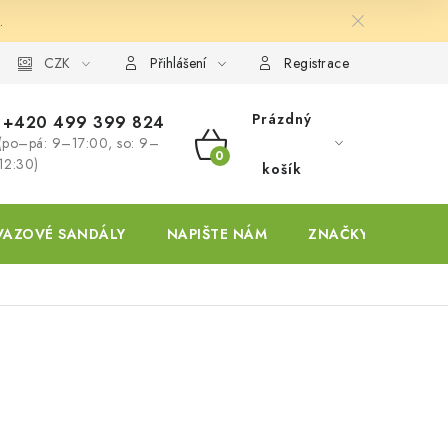
.
ky
CZK
Přihlášení
Registrace
Prázdný
+420 499 399 824
(po–pá: 9–17:00, so: 9–
NÁKUPNÍ
12:30)
košík
KOŠÍK
VAZOVÉ SANDÁLY
NAPIŠTE NÁM
ZNAČKY