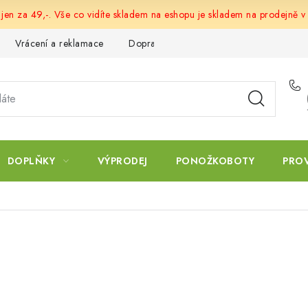
 jen za 49,-. Vše co vidíte skladem na eshopu je skladem na prodejně v
Vrácení a reklamace
Doprava a platba
Obchodní podmín
DOPLŇKY
VÝPRODEJ
PONOŽKOBOTY
PRO