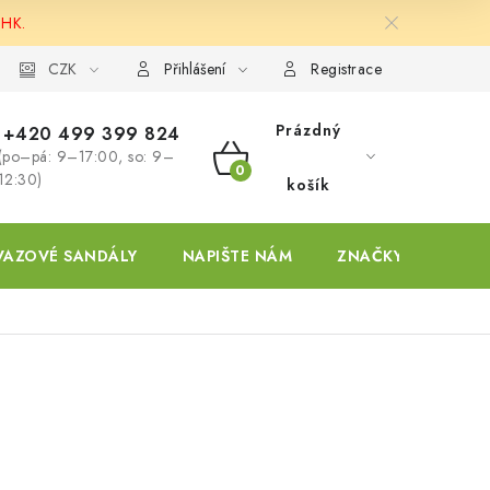
 HK.
ky
CZK
Přihlášení
Registrace
Prázdný
+420 499 399 824
(po–pá: 9–17:00, so: 9–
NÁKUPNÍ
12:30)
košík
KOŠÍK
VAZOVÉ SANDÁLY
NAPIŠTE NÁM
ZNAČKY