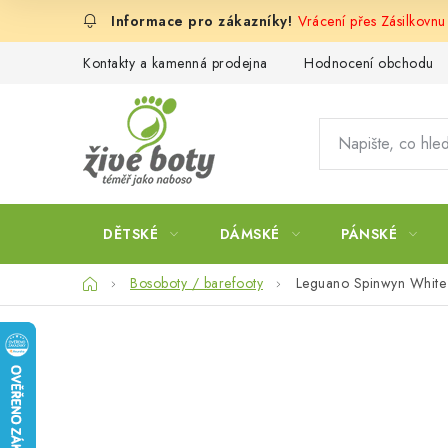
Přejít
Vrácení přes Zásilkovnu
na
obsah
Kontakty a kamenná prodejna
Hodnocení obchodu
DĚTSKÉ
DÁMSKÉ
PÁNSKÉ
Domů
Bosoboty / barefooty
Leguano Spinwyn White