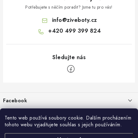
Potřebujete s něčím poradit? Jsme tu pro vás!
info
@
ziveboty.cz
+420 499 399 824
Z
á
p
Facebook
a
t
Informace pro vás
í
Tento web používá soubory cookie. Dalším procházením
tohoto webu vyjadřujete souhlas s jejich používáním.
Kontakty a kamenná prodejna
Přijímáme online platby