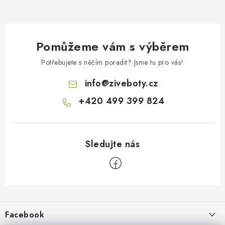
Pomůžeme vám s výběrem
Potřebujete s něčím poradit? Jsme tu pro vás!
info
@
ziveboty.cz
+420 499 399 824
Z
á
p
Facebook
a