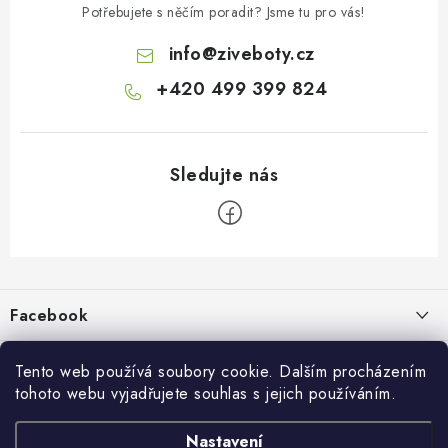
Potřebujete s něčím poradit? Jsme tu pro vás!
info
@
ziveboty.cz
+420 499 399 824
Z
á
p
Facebook
a
t
Informace pro vás
í
Tento web používá soubory cookie. Dalším procházením
tohoto webu vyjadřujete souhlas s jejich používáním.
Kontakty a kamenná prodejna
Přijímáme online platby
Nastavení
Hodnocení obchodu