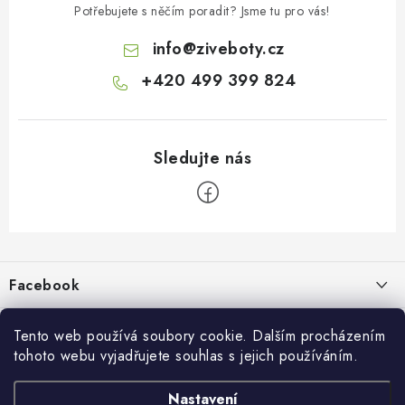
Potřebujete s něčím poradit? Jsme tu pro vás!
info
@
ziveboty.cz
+420 499 399 824
Z
á
p
Facebook
a
t
Informace pro vás
í
Tento web používá soubory cookie. Dalším procházením
tohoto webu vyjadřujete souhlas s jejich používáním.
Kontakty a kamenná prodejna
Přijímáme online platby
Nastavení
Hodnocení obchodu