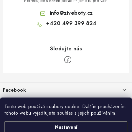
Potřebujete s něčím poradit? Jsme tu pro vás!
info
@
ziveboty.cz
+420 499 399 824
Z
á
p
Facebook
a
t
Informace pro vás
í
Tento web používá soubory cookie. Dalším procházením
tohoto webu vyjadřujete souhlas s jejich používáním.
Kontakty a kamenná prodejna
Přijímáme online platby
Nastavení
Hodnocení obchodu