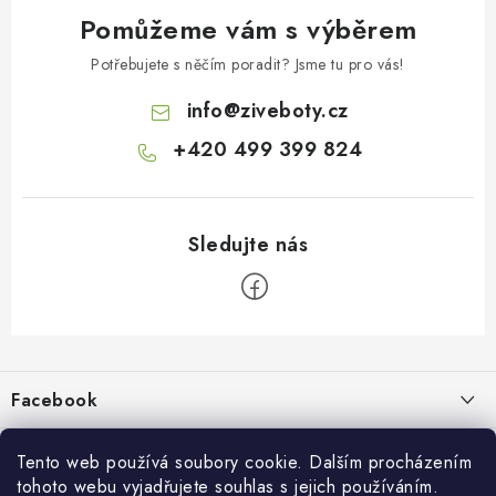
Pomůžeme vám s výběrem
Potřebujete s něčím poradit? Jsme tu pro vás!
info
@
ziveboty.cz
+420 499 399 824
Z
á
p
Facebook
a
t
Informace pro vás
í
Tento web používá soubory cookie. Dalším procházením
tohoto webu vyjadřujete souhlas s jejich používáním.