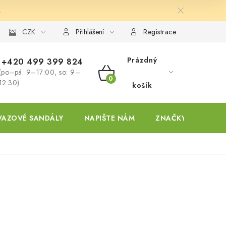
.
ky
CZK
Přihlášení
Registrace
Prázdný
+420 499 399 824
(po–pá: 9–17:00, so: 9–
NÁKUPNÍ
12:30)
košík
KOŠÍK
VAZOVÉ SANDÁLY
NAPIŠTE NÁM
ZNAČKY