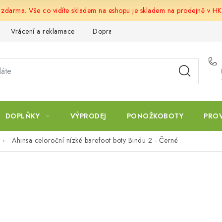
u zdarma. Vše co vidíte skladem na eshopu je skladem na prodejně v HK
Vrácení a reklamace
Doprava a platba
Obchodní podmín
DOPLŇKY
VÝPRODEJ
PONOŽKOBOTY
PRO
Ahinsa celoroční nízké barefoot boty Bindu 2 - Černé