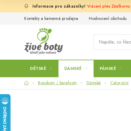
Přejít
Vrácení přes Zásilkovn
na
obsah
Kontakty a kamenná prodejna
Hodnocení obchodu
DĚTSKÉ
DÁMSKÉ
PÁNSKÉ
Domů
Bosoboty / barefooty
Dámské
Celoroční