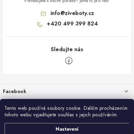
Potřebujete s něčím poradit? Jsme tu pro vás!
info
@
ziveboty.cz
+420 499 399 824
Z
á
p
Facebook
a
t
Informace pro vás
í
Tento web používá soubory cookie. Dalším procházením
tohoto webu vyjadřujete souhlas s jejich používáním.
Kontakty a kamenná prodejna
Přijímáme online platby
Nastavení
Hodnocení obchodu