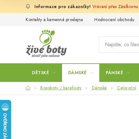
Přejít
Vrácení přes Zásilkovn
na
obsah
Kontakty a kamenná prodejna
Hodnocení obchodu
DĚTSKÉ
DÁMSKÉ
PÁNSKÉ
Domů
Bosoboty / barefooty
Dámské
Celoroční