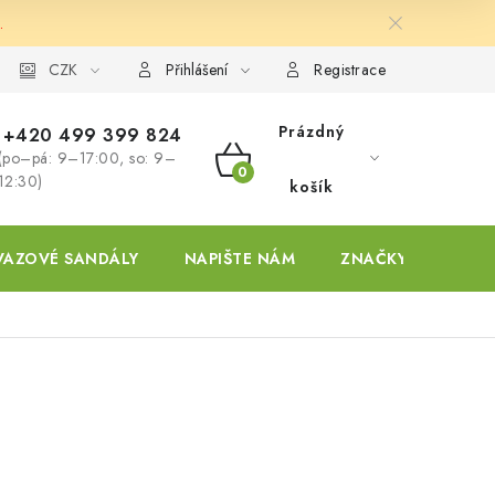
.
ky
CZK
Přihlášení
Registrace
Prázdný
+420 499 399 824
(po–pá: 9–17:00, so: 9–
NÁKUPNÍ
12:30)
košík
KOŠÍK
VAZOVÉ SANDÁLY
NAPIŠTE NÁM
ZNAČKY