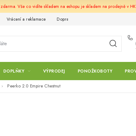
u zdarma. Vše co vidíte skladem na eshopu je skladem na prodejně v HK
Vrácení a reklamace
Doprava a platba
Obchodní podmín
DOPLŇKY
VÝPRODEJ
PONOŽKOBOTY
PRO
Peerko 2.0 Empire Chestnut