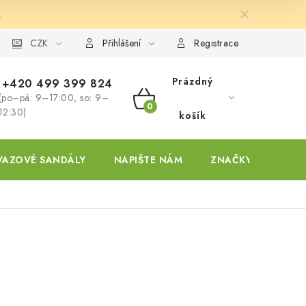
.
ky
CZK
Přihlášení
Registrace
Prázdný
+420 499 399 824
(po–pá: 9–17:00, so: 9–
NÁKUPNÍ
12:30)
košík
KOŠÍK
VAZOVÉ SANDÁLY
NAPIŠTE NÁM
ZNAČKY