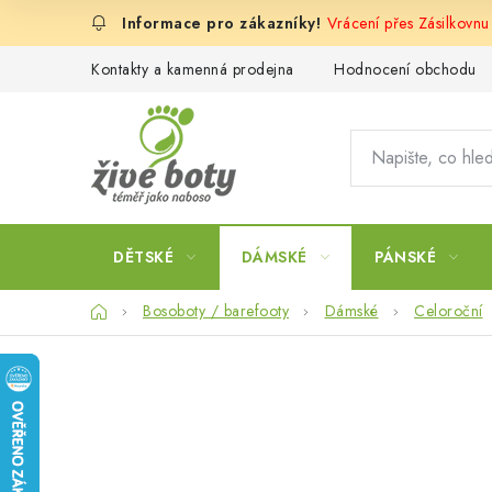
Přejít
Vrácení přes Zásilkovn
na
obsah
Kontakty a kamenná prodejna
Hodnocení obchodu
DĚTSKÉ
DÁMSKÉ
PÁNSKÉ
Domů
Bosoboty / barefooty
Dámské
Celoroční