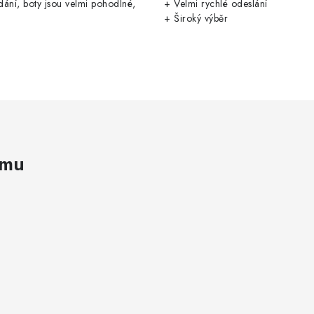
ání, boty jsou velmi pohodlné,
+ Velmi rychlé odeslání
+ Široký výběr
amu