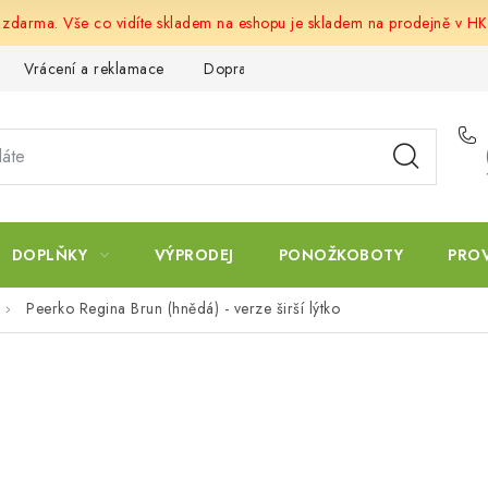
u zdarma. Vše co vidíte skladem na eshopu je skladem na prodejně v HK
Vrácení a reklamace
Doprava a platba
Obchodní podmín
DOPLŇKY
VÝPRODEJ
PONOŽKOBOTY
PRO
Peerko Regina Brun (hnědá) - verze širší lýtko