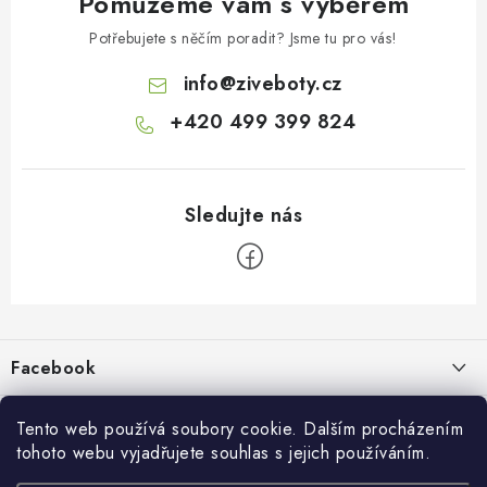
Pomůžeme vám s výběrem
Potřebujete s něčím poradit? Jsme tu pro vás!
info
@
ziveboty.cz
+420 499 399 824
Z
á
p
Facebook
a
t
Informace pro vás
í
Tento web používá soubory cookie. Dalším procházením
tohoto webu vyjadřujete souhlas s jejich používáním.
Kontakty a kamenná prodejna
Přijímáme online platby