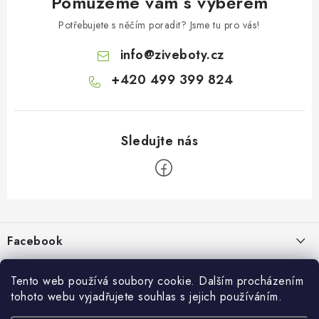
Pomůžeme vám s výběrem
Potřebujete s něčím poradit? Jsme tu pro vás!
info
@
ziveboty.cz
+420 499 399 824
Z
á
p
Facebook
a
t
Informace pro vás
í
Tento web používá soubory cookie. Dalším procházením
tohoto webu vyjadřujete souhlas s jejich používáním.
Kontakty a kamenná prodejna
Přijímáme online platby