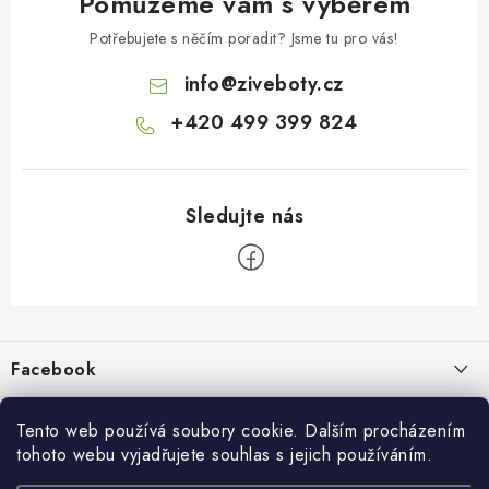
Pomůžeme vám s výběrem
Potřebujete s něčím poradit? Jsme tu pro vás!
info
@
ziveboty.cz
+420 499 399 824
Z
á
p
Facebook
a
t
Informace pro vás
í
Tento web používá soubory cookie. Dalším procházením
tohoto webu vyjadřujete souhlas s jejich používáním.
Kontakty a kamenná prodejna
Přijímáme online platby