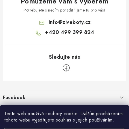
Pomůžeme vám s výběrem
Potřebujete s něčím poradit? Jsme tu pro vás!
info
@
ziveboty.cz
+420 499 399 824
Z
á
p
Facebook
a
t
Informace pro vás
í
Tento web používá soubory cookie. Dalším procházením
tohoto webu vyjadřujete souhlas s jejich používáním.
Kontakty a kamenná prodejna
Přijímáme online platby