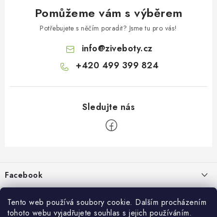
Pomůžeme vám s výběrem
Potřebujete s něčím poradit? Jsme tu pro vás!
info
@
ziveboty.cz
+420 499 399 824
Z
á
p
Facebook
a
t
Informace pro vás
živé boty
í
Tento web používá soubory cookie. Dalším procházením
tohoto webu vyjadřujete souhlas s jejich používáním.