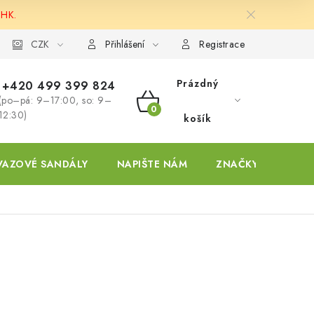
 HK.
ky
CZK
Přihlášení
Registrace
Prázdný
+420 499 399 824
(po–pá: 9–17:00, so: 9–
NÁKUPNÍ
12:30)
košík
KOŠÍK
VAZOVÉ SANDÁLY
NAPIŠTE NÁM
ZNAČKY