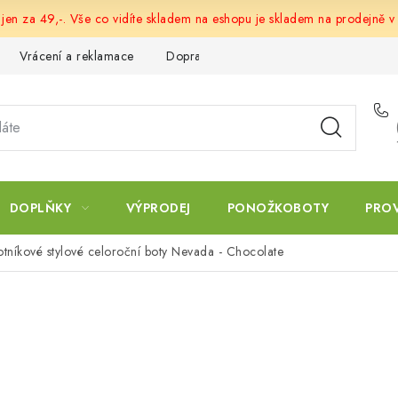
 jen za 49,-. Vše co vidíte skladem na eshopu je skladem na prodejně v
Vrácení a reklamace
Doprava a platba
Obchodní podmín
DOPLŇKY
VÝPRODEJ
PONOŽKOBOTY
PRO
otníkové stylové celoroční boty Nevada - Chocolate