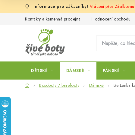
Přejít
Vrácení přes Zásilkovnu
na
obsah
Kontakty a kamenná prodejna
Hodnocení obchodu
DĚTSKÉ
DÁMSKÉ
PÁNSKÉ
Domů
Bosoboty / barefooty
Dámské
Be Lenka k